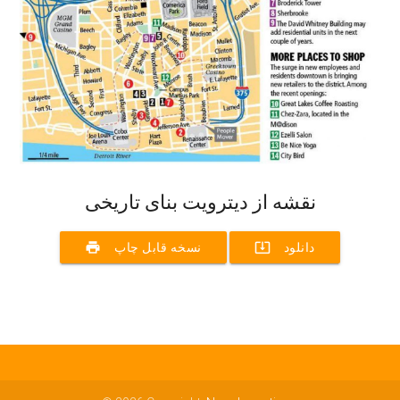
نقشه از دیترویت بنای تاریخی
print
system_update_alt
دانلود
نسخه قابل چاپ