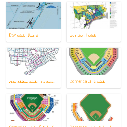
نقشه از دیترویت
Dtw ترمینال نقشه
Comerica نقشه پارک
شهر دیترویت و در نقشه منطقه بندی